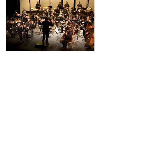
CONCIERTO DE NAVIDAD
Tradición que comenzó desde los
tiempos de la OSB (Orquesta Sinfónica
de Bayamón). El concepto se presenta
todo los años a principios de
diciembre. Por lo general es
acompañado por una coral y con muy
pocas excepciones.