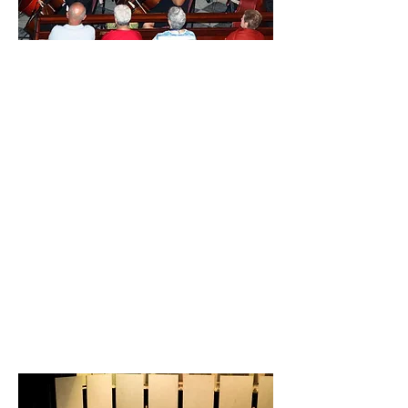
CONCIERTO DE GALA
Este es el concierto de temporada en
que la orquesta presenta su más
ambiciosa propuesta musical del año.
Por lo general, a finales de octubre o
principios de noviembre. Este
concierto busca presentar un
repertorio sinfónico del mayor nivel
posible dad a la composición de la
orquesta.