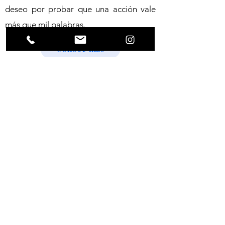
deseo por probar que una acción vale
más que mil palabras.
Conoce más
©2024 por Orquesta Filarmónica de Bayamón
Contáctanos
Orquesta Filarmónica de Bayamón, Inc.
P.O. Box 937
Bayamón, PR
00960-0937
administracion@ofbpr.org
(787) 486-9437