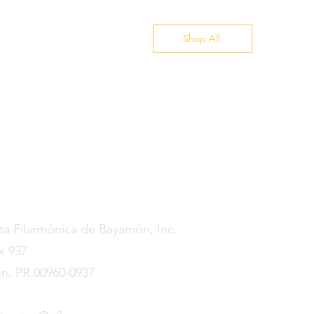
Shop All
ctanos
a Filarmónica de Bayamón, Inc.
x 937
n, PR 00960-0937