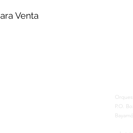
ara Venta
Contá
Orquest
P.O. Bo
Bayamó