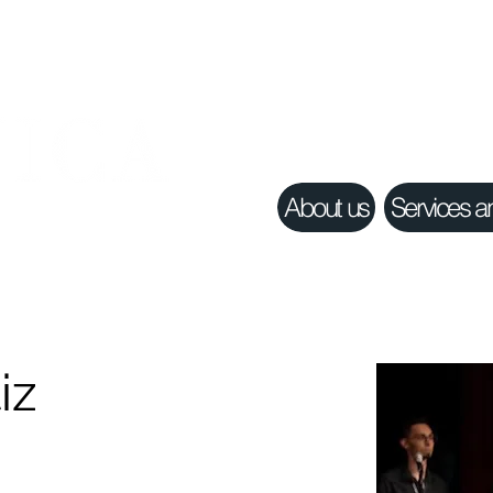
About us
Services a
iz