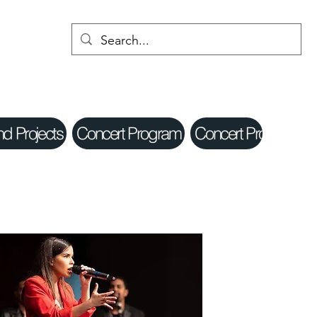
nd Projects
Concert Program
Concert Program