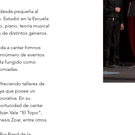
 desde pequeña al 
. Estudió en la Escuela 
, piano, teoría musical 
 de distintos géneros. 
ada a cantar himnos 
sinnúmero de eventos 
. Ha fungido como 
privadas. 
reciendo talleres de 
 ya que posee un 
orativa. En su 
portunidad de cantar 
bán Vale “El Topo”, 
sis Zoar, entre otros. 
 Big Band de la 