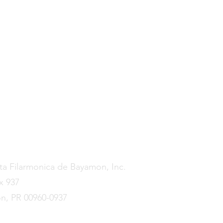
ct us
a Filarmonica de Bayamon, Inc.
x 937
n, PR 00960-0937