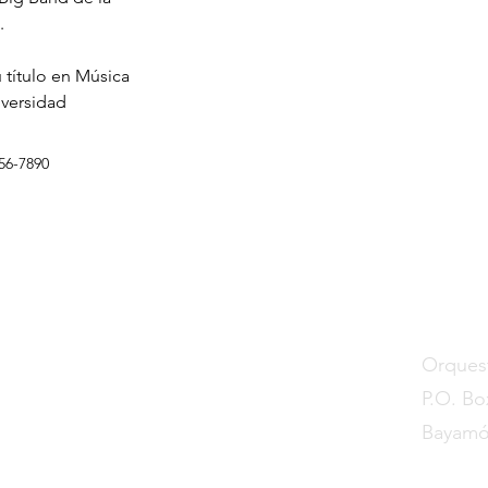
. 
 título en Música 
iversidad 
56-7890
Conta
Orquest
P.O. Bo
Bayamó