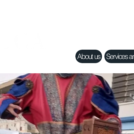
About us
Services a