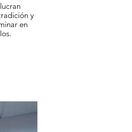
olucran
radición y
aminar en
los.