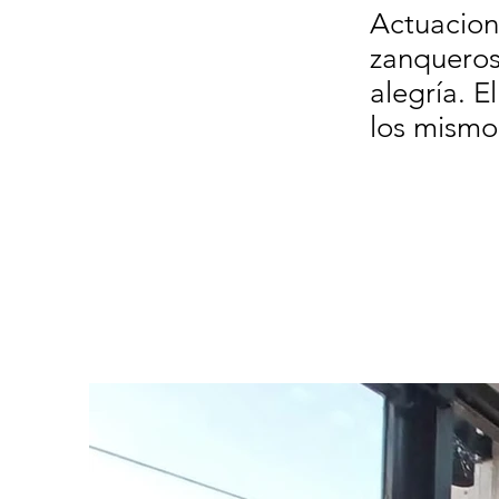
Actuacione
zanqueros
alegría. E
los mismo