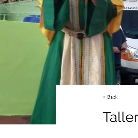
< Back
Talle